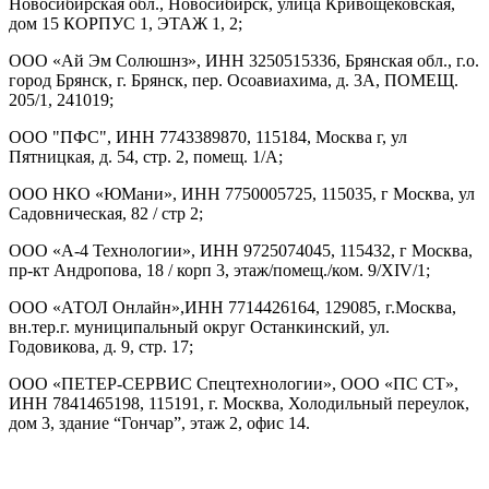
Новосибирская обл., Новосибирск, улица Кривощековская,
дом 15 КОРПУС 1, ЭТАЖ 1, 2;
ООО «Ай Эм Солюшнз», ИНН 3250515336, Брянская обл., г.о.
город Брянск, г. Брянск, пер. Осоавиахима, д. 3А, ПОМЕЩ.
205/1, 241019;
ООО "ПФС", ИНН 7743389870, 115184, Москва г, ул
Пятницкая, д. 54, стр. 2, помещ. 1/А;
ООО НКО «ЮМани», ИНН 7750005725, 115035, г Москва, ул
Садовническая, 82 / стр 2;
ООО «А-4 Технологии», ИНН 9725074045, 115432, г Москва,
пр-кт Андропова, 18 / корп 3, этаж/помещ./ком. 9/XIV/1;
ООО «АТОЛ Онлайн»,ИНН 7714426164, 129085, г.Москва,
вн.тер.г. муниципальный округ Останкинский, ул.
Годовикова, д. 9, стр. 17;
ООО «ПЕТЕР-СЕРВИС Спецтехнологии», ООО «ПС СТ»,
ИНН 7841465198, 115191, г. Москва, Холодильный переулок,
дом 3, здание “Гончар”, этаж 2, офис 14.