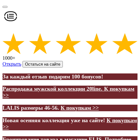
1000+
Открыть
Остаться на сайте
За каждый отзыв подарим 100 бонусов!
Распродажа мужской коллекции 20line.
К покупкам
>>
LALIS размеры 46-56.
К покупкам >>
Новая осенняя коллекция уже на сайте!
К покупкам
>>
Бронирование товара в магазине ELIS.
Подробнее