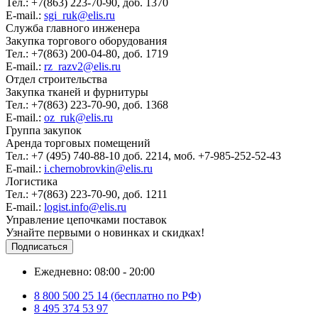
Тел.: +7(863) 223-70-90, доб. 1370
E-mail.:
sgi_ruk@elis.ru
Служба главного инженера
Закупка торгового оборудования
Тел.: +7(863) 200-04-80, доб. 1719
E-mail.:
rz_razv2@elis.ru
Отдел строительства
Закупка тканей и фурнитуры
Тел.: +7(863) 223-70-90, доб. 1368
E-mail.:
oz_ruk@elis.ru
Группа закупок
Аренда торговых помещений
Тел.: +7 (495) 740-88-10 доб. 2214, моб. +7-985-252-52-43
E-mail.:
i.chernobrovkin@elis.ru
Логистика
Тел.: +7(863) 223-70-90, доб. 1211
E-mail.:
logist.info@elis.ru
Управление цепочками поставок
Узнайте первыми о новинках и скидках!
Подписаться
Ежедневно: 08:00 - 20:00
8 800 500 25 14 (бесплатно по РФ)
8 495 374 53 97