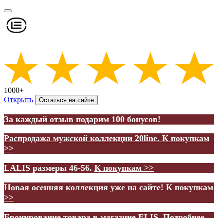
1000+
Открыть
Остаться на сайте
За каждый отзыв подарим 100 бонусов!
Распродажа мужской коллекции 20line.
К покупкам
>>
LALIS размеры 46-56.
К покупкам >>
Новая осенняя коллекция уже на сайте!
К покупкам
>>
Бронирование товара в магазине ELIS.
Подробнее