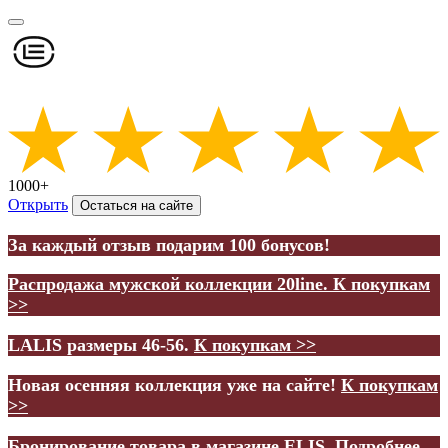
1000+
Открыть
Остаться на сайте
За каждый отзыв подарим 100 бонусов!
Распродажа мужской коллекции 20line.
К покупкам
>>
LALIS размеры 46-56.
К покупкам >>
Новая осенняя коллекция уже на сайте!
К покупкам
>>
Бронирование товара в магазине ELIS.
Подробнее