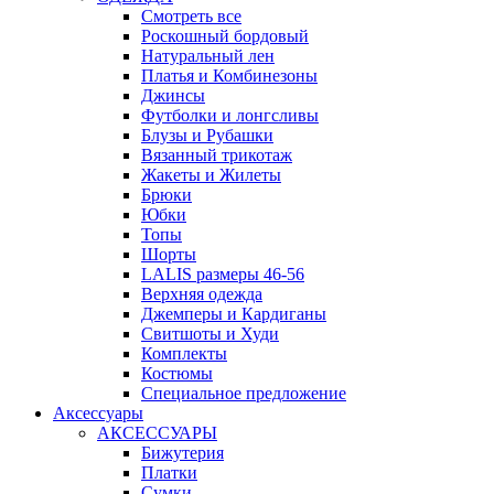
Смотреть все
Роскошный бордовый
Натуральный лен
Платья и Комбинезоны
Джинсы
Футболки и лонгсливы
Блузы и Рубашки
Вязанный трикотаж
Жакеты и Жилеты
Брюки
Юбки
Топы
Шорты
LALIS размеры 46-56
Верхняя одежда
Джемперы и Кардиганы
Свитшоты и Худи
Комплекты
Костюмы
Специальное предложение
Аксессуары
АКСЕССУАРЫ
Бижутерия
Платки
Сумки