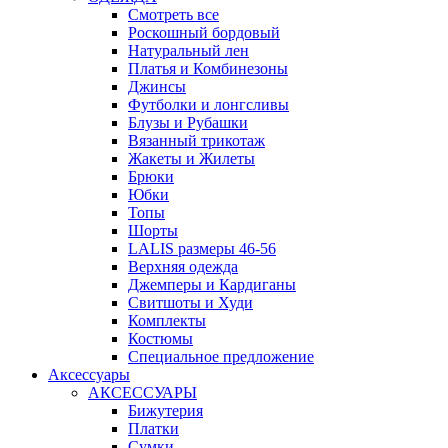
Смотреть все
Роскошный бордовый
Натуральный лен
Платья и Комбинезоны
Джинсы
Футболки и лонгсливы
Блузы и Рубашки
Вязанный трикотаж
Жакеты и Жилеты
Брюки
Юбки
Топы
Шорты
LALIS размеры 46-56
Верхняя одежда
Джемперы и Кардиганы
Свитшоты и Худи
Комплекты
Костюмы
Специальное предложение
Аксессуары
АКСЕССУАРЫ
Бижутерия
Платки
Сумки