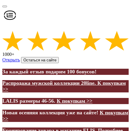
1000+
Открыть
Остаться на сайте
За каждый отзыв подарим 100 бонусов!
Распродажа мужской коллекции 20line.
К покупкам
>>
LALIS размеры 46-56.
К покупкам >>
Новая осенняя коллекция уже на сайте!
К покупкам
>>
Бронирование товара в магазине ELIS.
Подробнее