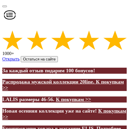
1000+
Открыть
Остаться на сайте
За каждый отзыв подарим 100 бонусов!
Распродажа мужской коллекции 20line.
К покупкам
>>
LALIS размеры 46-56.
К покупкам >>
Новая осенняя коллекция уже на сайте!
К покупкам
>>
Бронирование товара в магазине ELIS.
Подробнее