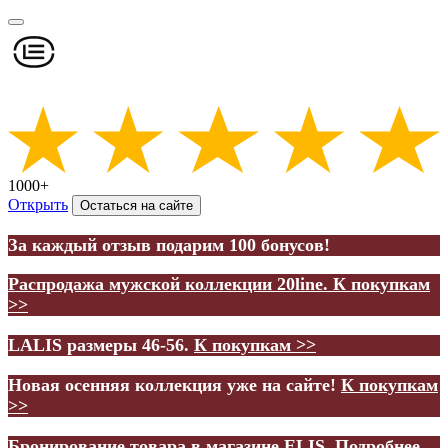
1000+
Открыть
Остаться на сайте
За каждый отзыв подарим 100 бонусов!
Распродажа мужской коллекции 20line.
К покупкам
>>
LALIS размеры 46-56.
К покупкам >>
Новая осенняя коллекция уже на сайте!
К покупкам
>>
Бронирование товара в магазине ELIS.
Подробнее