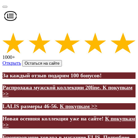
1000+
Открыть
Остаться на сайте
За каждый отзыв подарим 100 бонусов!
Распродажа мужской коллекции 20line.
К покупкам
>>
LALIS размеры 46-56.
К покупкам >>
Новая осенняя коллекция уже на сайте!
К покупкам
>>
Бронирование товара в магазине ELIS.
Подробнее