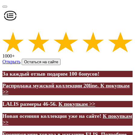
1000+
Открыть
Остаться на сайте
За каждый отзыв подарим 100 бонусов!
Распродажа мужской коллекции 20line.
К покупкам
>>
LALIS размеры 46-56.
К покупкам >>
Новая осенняя коллекция уже на сайте!
К покупкам
>>
Бронирование товара в магазине ELIS.
Подробнее