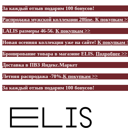
За каждый отзыв подарим 100 бонусов!
Распродажа мужской коллекции 20line.
К покупкам >
LALIS размеры 46-56.
К покупкам >>
Новая осенняя коллекция уже на сайте!
К покупкам 
Бронирование товара в магазине ELIS.
Подробнее >>
Доставка в ПВЗ Яндекс.Маркет
Летняя распродажа -70%.
К покупкам >>
За каждый отзыв подарим 100 бонусов!