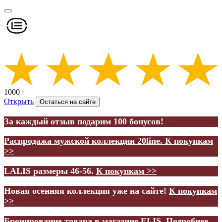
1000+
Открыть
Остаться на сайте
За каждый отзыв подарим 100 бонусов!
Распродажа мужской коллекции 20line.
К покупкам
>>
LALIS размеры 46-56.
К покупкам >>
Новая осенняя коллекция уже на сайте!
К покупкам
>>
Бронирование товара в магазине ELIS.
Подробнее