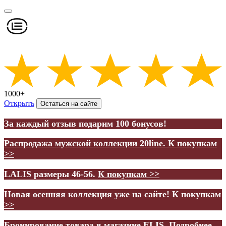
1000+
Открыть
Остаться на сайте
За каждый отзыв подарим 100 бонусов!
Распродажа мужской коллекции 20line.
К покупкам
>>
LALIS размеры 46-56.
К покупкам >>
Новая осенняя коллекция уже на сайте!
К покупкам
>>
Бронирование товара в магазине ELIS.
Подробнее