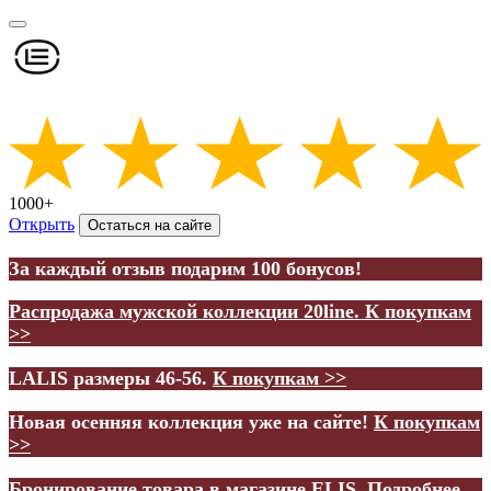
1000+
Открыть
Остаться на сайте
За каждый отзыв подарим 100 бонусов!
Распродажа мужской коллекции 20line.
К покупкам
>>
LALIS размеры 46-56.
К покупкам >>
Новая осенняя коллекция уже на сайте!
К покупкам
>>
Бронирование товара в магазине ELIS.
Подробнее