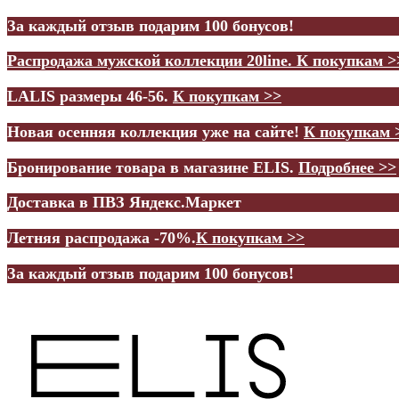
За каждый отзыв подарим 100 бонусов!
Распродажа мужской коллекции 20line.
К покупкам >
LALIS размеры 46-56.
К покупкам >>
Новая осенняя коллекция уже на сайте!
К покупкам 
Бронирование товара в магазине ELIS.
Подробнее >>
Доставка в ПВЗ Яндекс.Маркет
Летняя распродажа -70%.
К покупкам >>
За каждый отзыв подарим 100 бонусов!