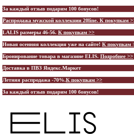
За каждый отзыв подарим 100 бонусов!
Распродажа мужской коллекции 20line.
К покупкам >
LALIS размеры 46-56.
К покупкам >>
Новая осенняя коллекция уже на сайте!
К покупкам 
Бронирование товара в магазине ELIS.
Подробнее >>
Доставка в ПВЗ Яндекс.Маркет
Летняя распродажа -70%.
К покупкам >>
За каждый отзыв подарим 100 бонусов!