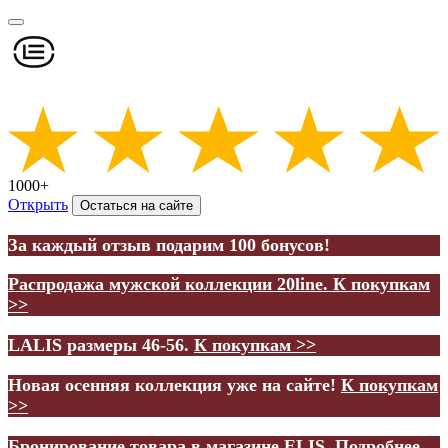
1000+
Открыть
Остаться на сайте
За каждый отзыв подарим 100 бонусов!
Распродажа мужской коллекции 20line.
К покупкам
>>
LALIS размеры 46-56.
К покупкам >>
Новая осенняя коллекция уже на сайте!
К покупкам
>>
Бронирование товара в магазине ELIS.
Подробнее