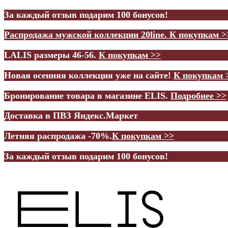
За каждый отзыв подарим 100 бонусов!
Распродажа мужской коллекции 20line.
К покупкам >
LALIS размеры 46-56.
К покупкам >>
Новая осенняя коллекция уже на сайте!
К покупкам 
Бронирование товара в магазине ELIS.
Подробнее >>
Доставка в ПВЗ Яндекс.Маркет
Летняя распродажа -70%.
К покупкам >>
За каждый отзыв подарим 100 бонусов!