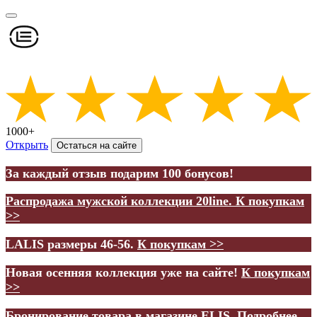
1000+
Открыть
Остаться на сайте
За каждый отзыв подарим 100 бонусов!
Распродажа мужской коллекции 20line.
К покупкам
>>
LALIS размеры 46-56.
К покупкам >>
Новая осенняя коллекция уже на сайте!
К покупкам
>>
Бронирование товара в магазине ELIS.
Подробнее