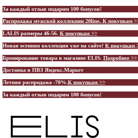
За каждый отзыв подарим 100 бонусов!
Распродажа мужской коллекции 20line.
К покупкам >
LALIS размеры 46-56.
К покупкам >>
Новая осенняя коллекция уже на сайте!
К покупкам 
Бронирование товара в магазине ELIS.
Подробнее >>
Доставка в ПВЗ Яндекс.Маркет
Летняя распродажа -70%.
К покупкам >>
За каждый отзыв подарим 100 бонусов!