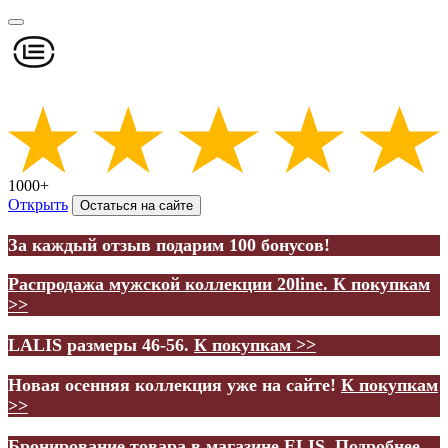
1000+
Открыть
Остаться на сайте
За каждый отзыв подарим 100 бонусов!
Распродажа мужской коллекции 20line.
К покупкам
>>
LALIS размеры 46-56.
К покупкам >>
Новая осенняя коллекция уже на сайте!
К покупкам
>>
Бронирование товара в магазине ELIS.
Подробнее