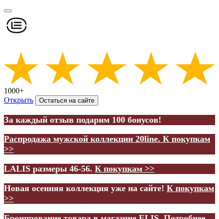
1000+
Открыть
Остаться на сайте
За каждый отзыв подарим 100 бонусов!
Распродажа мужской коллекции 20line.
К покупкам
>>
LALIS размеры 46-56.
К покупкам >>
Новая осенняя коллекция уже на сайте!
К покупкам
>>
Бронирование товара в магазине ELIS.
Подробнее