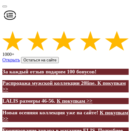
1000+
Открыть
Остаться на сайте
За каждый отзыв подарим 100 бонусов!
Распродажа мужской коллекции 20line.
К покупкам
>>
LALIS размеры 46-56.
К покупкам >>
Новая осенняя коллекция уже на сайте!
К покупкам
>>
Бронирование товара в магазине ELIS.
Подробнее