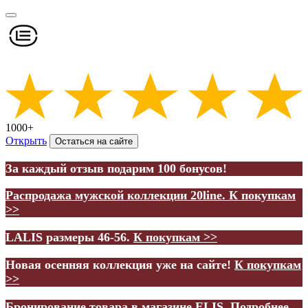
1000+
Открыть
Остаться на сайте
За каждый отзыв подарим 100 бонусов!
Распродажа мужской коллекции 20line.
К покупкам
>>
LALIS размеры 46-56.
К покупкам >>
Новая осенняя коллекция уже на сайте!
К покупкам
>>
Бронирование товара в магазине ELIS.
Подробнее