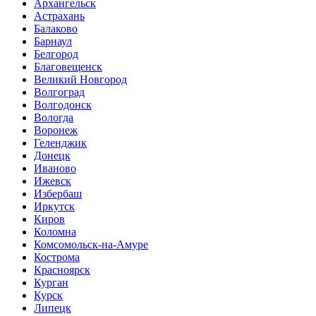
Архангельск
Астрахань
Балаково
Барнаул
Белгород
Благовещенск
Великий Новгород
Волгоград
Волгодонск
Вологда
Воронеж
Геленджик
Донецк
Иваново
Ижевск
Избербаш
Иркутск
Киров
Коломна
Комсомольск-на-Амуре
Кострома
Красноярск
Курган
Курск
Липецк