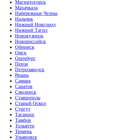
Магнитогорск
Махачкала
Набережные Челны
Нальчик
Нижний Новгород
Нижний Тагил
Новокузнецк
Новороссийск
Обнинск
Омск
Оренбург
Пенза
Петрозаводск
Рязань
Самара
Саратов
Смоленск
Ставрополь
Старый Оскол
Сургут
Таганрог
Тамбов
Тольятти
Тюмень
Ульяновск