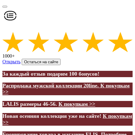
1000+
Открыть
Остаться на сайте
За каждый отзыв подарим 100 бонусов!
Распродажа мужской коллекции 20line.
К покупкам
>>
LALIS размеры 46-56.
К покупкам >>
Новая осенняя коллекция уже на сайте!
К покупкам
>>
Бронирование товара в магазине ELIS.
Подробнее