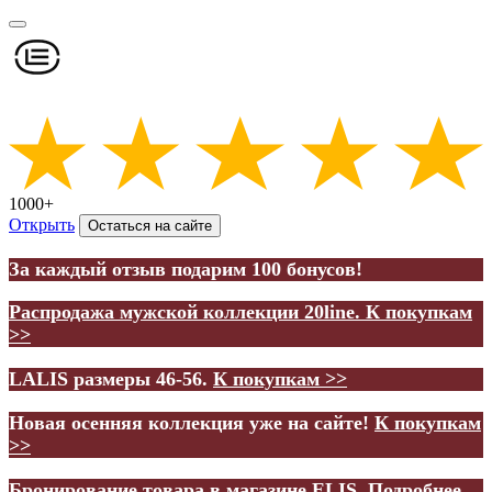
1000+
Открыть
Остаться на сайте
За каждый отзыв подарим 100 бонусов!
Распродажа мужской коллекции 20line.
К покупкам
>>
LALIS размеры 46-56.
К покупкам >>
Новая осенняя коллекция уже на сайте!
К покупкам
>>
Бронирование товара в магазине ELIS.
Подробнее