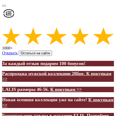
1000+
Открыть
Остаться на сайте
За каждый отзыв подарим 100 бонусов!
Распродажа мужской коллекции 20line.
К покупкам
>>
LALIS размеры 46-56.
К покупкам >>
Новая осенняя коллекция уже на сайте!
К покупкам
>>
Бронирование товара в магазине ELIS.
Подробнее