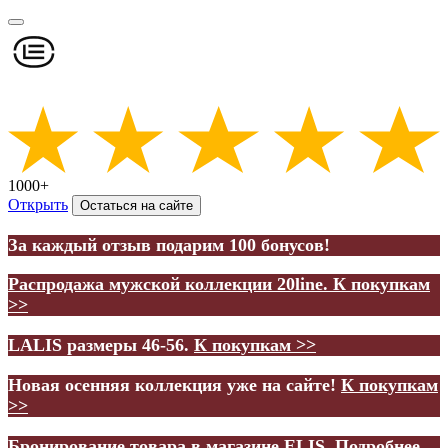
1000+
Открыть
Остаться на сайте
За каждый отзыв подарим 100 бонусов!
Распродажа мужской коллекции 20line.
К покупкам
>>
LALIS размеры 46-56.
К покупкам >>
Новая осенняя коллекция уже на сайте!
К покупкам
>>
Бронирование товара в магазине ELIS.
Подробнее