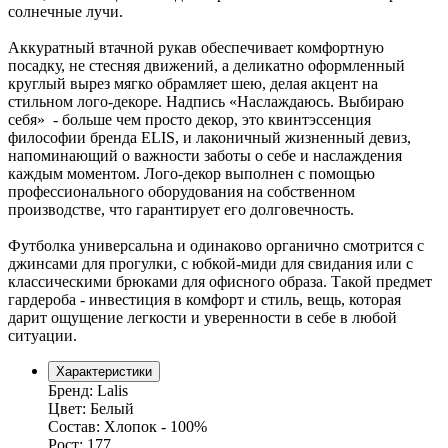
солнечные лучи.
Аккуратный втачной рукав обеспечивает комфортную
посадку, не стесняя движений, а деликатно оформленный
круглый вырез мягко обрамляет шею, делая акцент на
стильном лого-декоре. Надпись «Наслаждаюсь. Выбираю
себя» - больше чем просто декор, это квинтэссенция
философии бренда ELIS, и лаконичный жизненный девиз,
напоминающий о важности заботы о себе и наслаждения
каждым моментом. Лого-декор выполнен с помощью
профессионального оборудования на собственном
производстве, что гарантирует его долговечность.
Футболка универсальна и одинаково органично смотрится с
джинсами для прогулки, с юбкой-миди для свидания или с
классическими брюками для офисного образа. Такой предмет
гардероба - инвестиция в комфорт и стиль, вещь, которая
дарит ощущение легкости и уверенности в себе в любой
ситуации.
Характеристики
Бренд:
Lalis
Цвет:
Белый
Состав:
Хлопок - 100%
Рост:
177