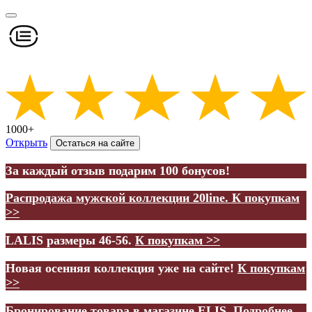
1000+
Открыть
Остаться на сайте
За каждый отзыв подарим 100 бонусов!
Распродажа мужской коллекции 20line.
К покупкам
>>
LALIS размеры 46-56.
К покупкам >>
Новая осенняя коллекция уже на сайте!
К покупкам
>>
Бронирование товара в магазине ELIS.
Подробнее