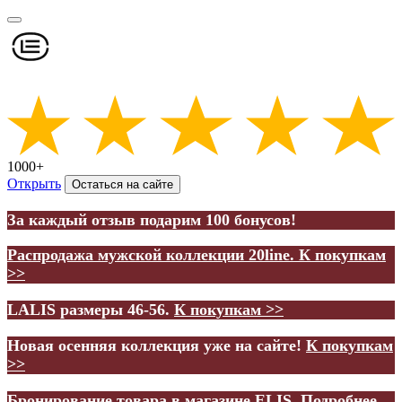
1000+
Открыть
Остаться на сайте
За каждый отзыв подарим 100 бонусов!
Распродажа мужской коллекции 20line.
К покупкам
>>
LALIS размеры 46-56.
К покупкам >>
Новая осенняя коллекция уже на сайте!
К покупкам
>>
Бронирование товара в магазине ELIS.
Подробнее