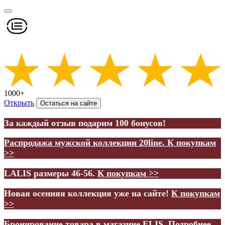
1000+
Открыть
Остаться на сайте
За каждый отзыв подарим 100 бонусов!
Распродажа мужской коллекции 20line.
К покупкам
>>
LALIS размеры 46-56.
К покупкам >>
Новая осенняя коллекция уже на сайте!
К покупкам
>>
Бронирование товара в магазине ELIS.
Подробнее