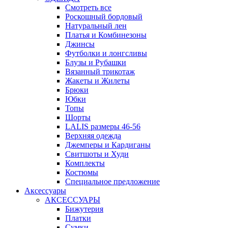
Смотреть все
Роскошный бордовый
Натуральный лен
Платья и Комбинезоны
Джинсы
Футболки и лонгсливы
Блузы и Рубашки
Вязанный трикотаж
Жакеты и Жилеты
Брюки
Юбки
Топы
Шорты
LALIS размеры 46-56
Верхняя одежда
Джемперы и Кардиганы
Свитшоты и Худи
Комплекты
Костюмы
Специальное предложение
Аксессуары
АКСЕССУАРЫ
Бижутерия
Платки
Сумки