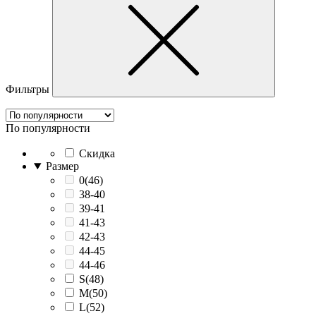
Фильтры
По популярности
Скидка
Размер
0(46)
38-40
39-41
41-43
42-43
44-45
44-46
S(48)
M(50)
L(52)