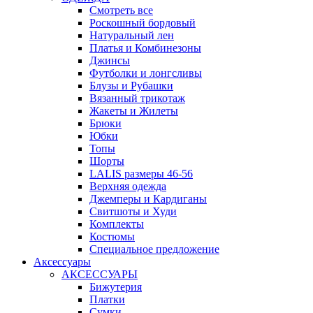
Смотреть все
Роскошный бордовый
Натуральный лен
Платья и Комбинезоны
Джинсы
Футболки и лонгсливы
Блузы и Рубашки
Вязанный трикотаж
Жакеты и Жилеты
Брюки
Юбки
Топы
Шорты
LALIS размеры 46-56
Верхняя одежда
Джемперы и Кардиганы
Свитшоты и Худи
Комплекты
Костюмы
Специальное предложение
Аксессуары
АКСЕССУАРЫ
Бижутерия
Платки
Сумки