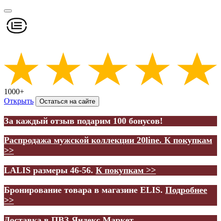
1000+
Открыть
Остаться на сайте
За каждый отзыв подарим 100 бонусов!
Распродажа мужской коллекции 20line.
К покупкам
>>
LALIS размеры 46-56.
К покупкам >>
Бронирование товара в магазине ELIS.
Подробнее
>>
Доставка в ПВЗ Яндекс.Маркет