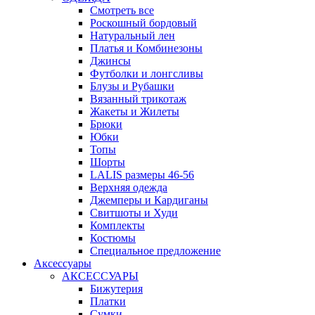
Смотреть все
Роскошный бордовый
Натуральный лен
Платья и Комбинезоны
Джинсы
Футболки и лонгсливы
Блузы и Рубашки
Вязанный трикотаж
Жакеты и Жилеты
Брюки
Юбки
Топы
Шорты
LALIS размеры 46-56
Верхняя одежда
Джемперы и Кардиганы
Свитшоты и Худи
Комплекты
Костюмы
Специальное предложение
Аксессуары
АКСЕССУАРЫ
Бижутерия
Платки
Сумки