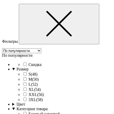
Фильтры
По популярности
Скидка
Размер
S(48)
M(50)
L(52)
XL(54)
XXL(56)
3XL(58)
Цвет
Категории товара
Базовый гардероб