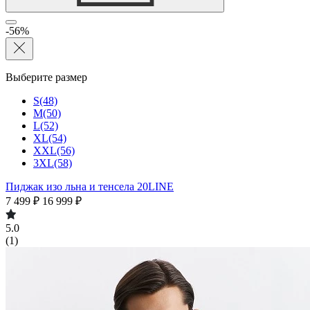
-56%
Выберите размер
S(48)
M(50)
L(52)
XL(54)
XXL(56)
3XL(58)
Пиджак изо льна и тенсела 20LINE
7 499 ₽
16 999 ₽
5.0
(1)