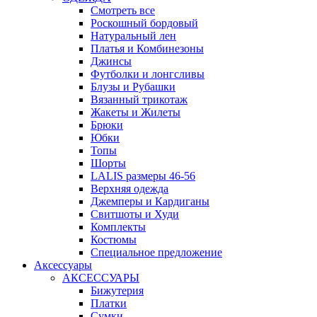
Смотреть все
Роскошный бордовый
Натуральный лен
Платья и Комбинезоны
Джинсы
Футболки и лонгсливы
Блузы и Рубашки
Вязанный трикотаж
Жакеты и Жилеты
Брюки
Юбки
Топы
Шорты
LALIS размеры 46-56
Верхняя одежда
Джемперы и Кардиганы
Свитшоты и Худи
Комплекты
Костюмы
Специальное предложение
Аксессуары
АКСЕССУАРЫ
Бижутерия
Платки
Сумки