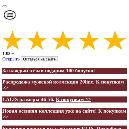
1000+
Открыть
Остаться на сайте
За каждый отзыв подарим 100 бонусов!
Распродажа мужской коллекции 20line.
К покупкам
>>
LALIS размеры 46-56.
К покупкам >>
Новая осенняя коллекция уже на сайте!
К покупкам
>>
Бронирование товара в магазине ELIS.
Подробнее