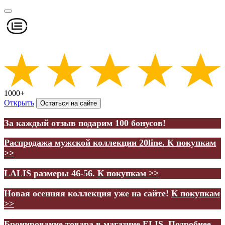
1000+
Открыть
Остаться на сайте
За каждый отзыв подарим 100 бонусов!
Распродажа мужской коллекции 20line.
К покупкам
>>
LALIS размеры 46-56.
К покупкам >>
Новая осенняя коллекция уже на сайте!
К покупкам
>>
Бронирование товара в магазине ELIS.
Подробнее