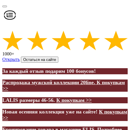
1000+
Открыть
Остаться на сайте
За каждый отзыв подарим 100 бонусов!
Распродажа мужской коллекции 20line.
К покупкам
>>
LALIS размеры 46-56.
К покупкам >>
Новая осенняя коллекция уже на сайте!
К покупкам
>>
Бронирование товара в магазине ELIS.
Подробнее