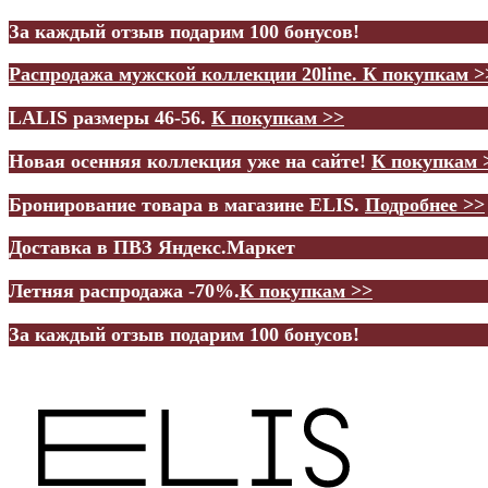
За каждый отзыв подарим 100 бонусов!
Распродажа мужской коллекции 20line.
К покупкам >
LALIS размеры 46-56.
К покупкам >>
Новая осенняя коллекция уже на сайте!
К покупкам 
Бронирование товара в магазине ELIS.
Подробнее >>
Доставка в ПВЗ Яндекс.Маркет
Летняя распродажа -70%.
К покупкам >>
За каждый отзыв подарим 100 бонусов!