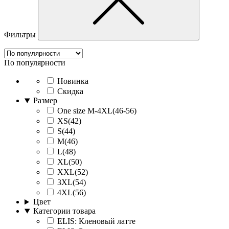
Фильтры
По популярности
Новинка
Скидка
Размер
One size M-4XL(46-56)
XS(42)
S(44)
M(46)
L(48)
XL(50)
XXL(52)
3XL(54)
4XL(56)
Цвет
Категории товара
ELIS: Кленовый латте