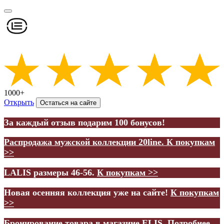
1000+
Открыть
Остаться на сайте
За каждый отзыв подарим 100 бонусов!
Распродажа мужской коллекции 20line.
К покупкам
>>
LALIS размеры 46-56.
К покупкам >>
Новая осенняя коллекция уже на сайте!
К покупкам
>>
Бронирование товара в магазине ELIS.
Подробнее