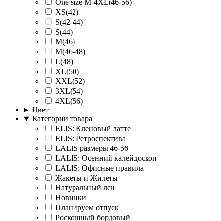
One size M-4XL(46-56)
XS(42)
S(42-44)
S(44)
M(46)
M(46-48)
L(48)
XL(50)
XXL(52)
3XL(54)
4XL(56)
Цвет
Категории товара
ELIS: Кленовый латте
ELIS: Ретроспектива
LALIS размеры 46-56
LALIS: Осенний калейдоскоп
LALIS: Офисные правила
Жакеты и Жилеты
Натуральный лен
Новинки
Планируем отпуск
Роскошный бордовый