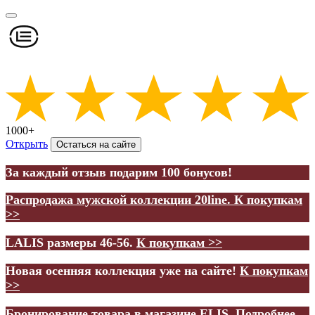
1000+
Открыть
Остаться на сайте
За каждый отзыв подарим 100 бонусов!
Распродажа мужской коллекции 20line.
К покупкам
>>
LALIS размеры 46-56.
К покупкам >>
Новая осенняя коллекция уже на сайте!
К покупкам
>>
Бронирование товара в магазине ELIS.
Подробнее