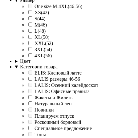
Размер
One size M-4XL(46-56)
XS(42)
S(44)
M(46)
L(48)
XL(50)
XXL(52)
3XL(54)
4XL(56)
Цвет
Категории товара
ELIS: Кленовый латте
LALIS размеры 46-56
LALIS: Осенний калейдоскоп
LALIS: Офисные правила
Жакеты и Жилеты
Натуральный лен
Новинки
Планируем отпуск
Роскошный бордовый
Специальное предложение
Топы