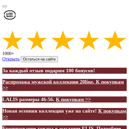
1000+
Открыть
Остаться на сайте
За каждый отзыв подарим 100 бонусов!
Распродажа мужской коллекции 20line.
К покупкам
>>
LALIS размеры 46-56.
К покупкам >>
Новая осенняя коллекция уже на сайте!
К покупкам
>>
Бронирование товара в магазине ELIS.
Подробнее