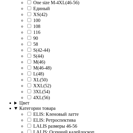
One size M-4XL(46-56)
Единый
XS(42)
100
108
116
90
58
S(42-44)
S(44)
M(46)
M(46-48)
L(48)
XL(50)
XXL(52)
3XL(54)
4XL(56)
Цвет
Категории товара
ELIS: Кленовый латте
ELIS: Ретроспектива
LALIS размеры 46-56
LALIS: Осенний калейдоскоп