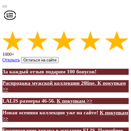
1000+
Открыть
Остаться на сайте
За каждый отзыв подарим 100 бонусов!
Распродажа мужской коллекции 20line.
К покупкам
>>
LALIS размеры 46-56.
К покупкам >>
Новая осенняя коллекция уже на сайте!
К покупкам
>>
Бронирование товара в магазине ELIS.
Подробнее