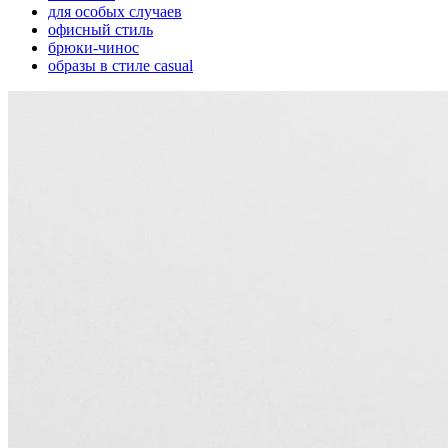
для особых случаев
офисный стиль
брюки-чинос
образы в стиле casual