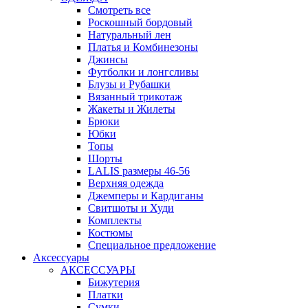
Смотреть все
Роскошный бордовый
Натуральный лен
Платья и Комбинезоны
Джинсы
Футболки и лонгсливы
Блузы и Рубашки
Вязанный трикотаж
Жакеты и Жилеты
Брюки
Юбки
Топы
Шорты
LALIS размеры 46-56
Верхняя одежда
Джемперы и Кардиганы
Свитшоты и Худи
Комплекты
Костюмы
Специальное предложение
Аксессуары
АКСЕССУАРЫ
Бижутерия
Платки
Сумки