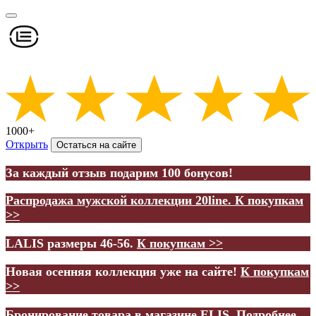
1000+
Открыть
Остаться на сайте
За каждый отзыв подарим 100 бонусов!
Распродажа мужской коллекции 20line.
К покупкам
>>
LALIS размеры 46-56.
К покупкам >>
Новая осенняя коллекция уже на сайте!
К покупкам
>>
Бронирование товара в магазине ELIS.
Подробнее