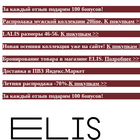
За каждый отзыв подарим 100 бонусов!
Распродажа мужской коллекции 20line.
К покупкам >
LALIS размеры 46-56.
К покупкам >>
Новая осенняя коллекция уже на сайте!
К покупкам 
Бронирование товара в магазине ELIS.
Подробнее >>
Доставка в ПВЗ Яндекс.Маркет
Летняя распродажа -70%.
К покупкам >>
За каждый отзыв подарим 100 бонусов!