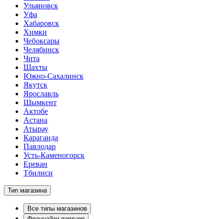
Ульяновск
Уфа
Хабаровск
Химки
Чебоксары
Челябинск
Чита
Шахты
Южно-Сахалинск
Якутск
Ярославль
Шымкент
Актобе
Астана
Атырау
Караганда
Павлодар
Усть-Каменогорск
Ереван
Тбилиси
Тип магазина
Все типы магазинов
Франчайзи-партнер