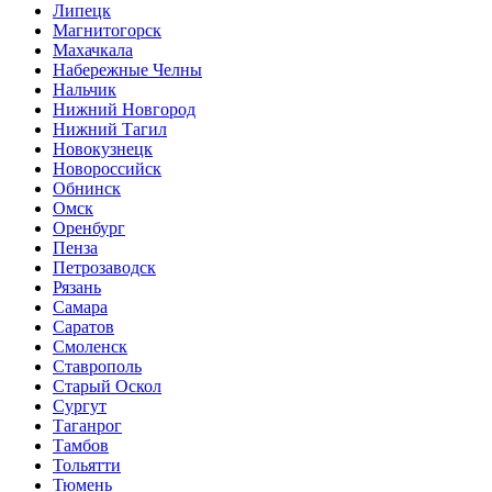
Липецк
Магнитогорск
Махачкала
Набережные Челны
Нальчик
Нижний Новгород
Нижний Тагил
Новокузнецк
Новороссийск
Обнинск
Омск
Оренбург
Пенза
Петрозаводск
Рязань
Самара
Саратов
Смоленск
Ставрополь
Старый Оскол
Сургут
Таганрог
Тамбов
Тольятти
Тюмень