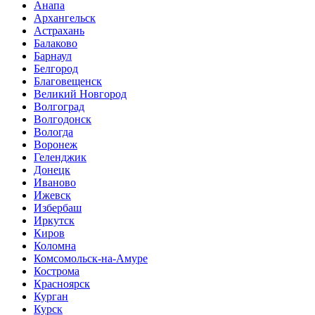
Анапа
Архангельск
Астрахань
Балаково
Барнаул
Белгород
Благовещенск
Великий Новгород
Волгоград
Волгодонск
Вологда
Воронеж
Геленджик
Донецк
Иваново
Ижевск
Избербаш
Иркутск
Киров
Коломна
Комсомольск-на-Амуре
Кострома
Красноярск
Курган
Курск