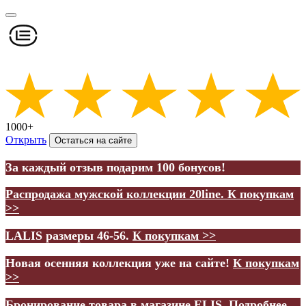
1000+
Открыть
Остаться на сайте
За каждый отзыв подарим 100 бонусов!
Распродажа мужской коллекции 20line.
К покупкам
>>
LALIS размеры 46-56.
К покупкам >>
Новая осенняя коллекция уже на сайте!
К покупкам
>>
Бронирование товара в магазине ELIS.
Подробнее