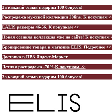
За каждый отзыв подарим 100 бонусов!
Распродажа мужской коллекции 20line.
К покупкам >
LALIS размеры 46-56.
К покупкам >>
Новая осенняя коллекция уже на сайте!
К покупкам 
Бронирование товара в магазине ELIS.
Подробнее >>
Доставка в ПВЗ Яндекс.Маркет
Летняя распродажа -70%.
К покупкам >>
За каждый отзыв подарим 100 бонусов!