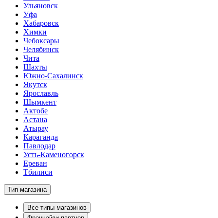
Ульяновск
Уфа
Хабаровск
Химки
Чебоксары
Челябинск
Чита
Шахты
Южно-Сахалинск
Якутск
Ярославль
Шымкент
Актобе
Астана
Атырау
Караганда
Павлодар
Усть-Каменогорск
Ереван
Тбилиси
Тип магазина
Все типы магазинов
Франчайзи-партнер