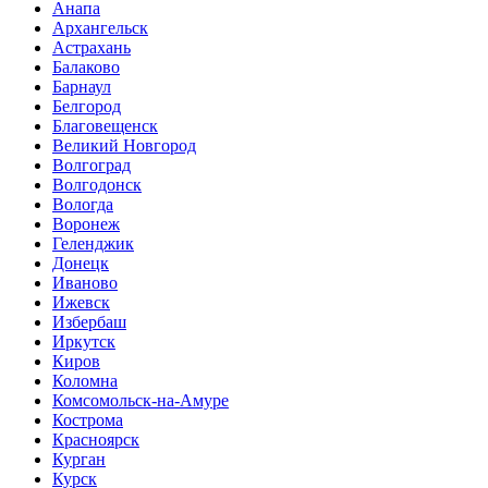
Анапа
Архангельск
Астрахань
Балаково
Барнаул
Белгород
Благовещенск
Великий Новгород
Волгоград
Волгодонск
Вологда
Воронеж
Геленджик
Донецк
Иваново
Ижевск
Избербаш
Иркутск
Киров
Коломна
Комсомольск-на-Амуре
Кострома
Красноярск
Курган
Курск