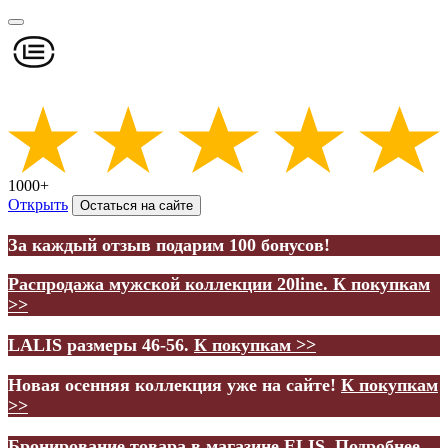
1000+
Открыть
Остаться на сайте
За каждый отзыв подарим 100 бонусов!
Распродажа мужской коллекции 20line.
К покупкам
>>
LALIS размеры 46-56.
К покупкам >>
Новая осенняя коллекция уже на сайте!
К покупкам
>>
Бронирование товара в магазине ELIS.
Подробнее