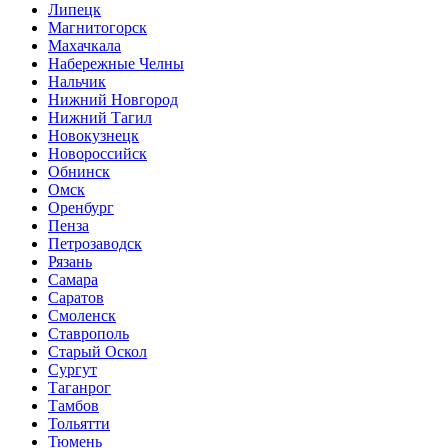
Липецк
Магнитогорск
Махачкала
Набережные Челны
Нальчик
Нижний Новгород
Нижний Тагил
Новокузнецк
Новороссийск
Обнинск
Омск
Оренбург
Пенза
Петрозаводск
Рязань
Самара
Саратов
Смоленск
Ставрополь
Старый Оскол
Сургут
Таганрог
Тамбов
Тольятти
Тюмень